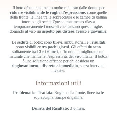
Il botox è un trattamento molto richiesto dalle donne per
ridurre visibilmente le rughe d’espressione
, come quelle
della fronte, le linee tra le sopracciglia e le zampe di gallina
intorno agli occhi. Questo trattamento rilassa
temporaneamente i muscoli che causano queste rughe,
donando al viso un
aspetto più disteso
,
fresco
e
giovanile
.
Le
sedute
di botox sono
brevi
, ambulatoriali e i
risultati
sono
visibili entro pochi giorni
. Gli effetti
durano
solitamente tra i
3 e i 6 mesi
, offrendo un miglioramento
naturale che mantiene l’espressività del viso intatta. Il botox
è una soluzione efficace per chi desidera un
ringiovanimento discreto e immediato
, senza interventi
invasivi.
Informazioni utili
Problematica Trattata
: Rughe della fronte, linee tra le
sopracciglia, zampe di gallina.
Durata del Risultato
: 3-6 mesi.