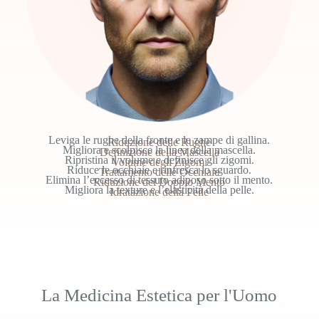
Leviga le rughe della fronte e le zampe di gallina.
Riduzione delle Rughe
Migliora e scolpisce la linea della mascella.
Definizione della Mascella
Ripristina il volume e definisce gli zigomi.
Volume degli Zigomi
Riduce le occhiaie e rinfresca lo sguardo.
Trattamento delle Occhiaie
Elimina l’eccesso di tessuto adiposo sotto il mento.
Riduzione del Doppio Mento
Migliora la texture e l’elasticità della pelle.
Idratazione della Pelle
La Medicina Estetica per l'Uomo