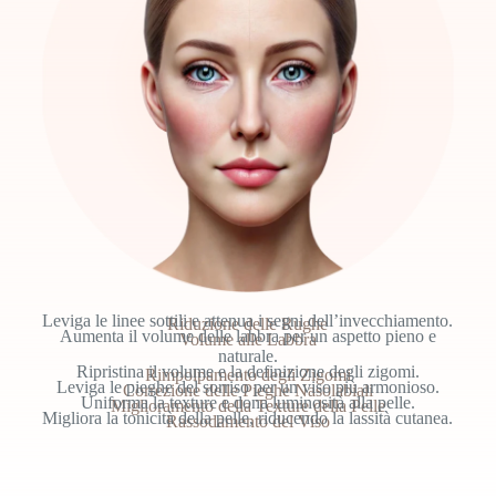
Leviga le linee sottili e attenua i segni dell’invecchiamento.
Riduzione delle Rughe
Aumenta il volume delle labbra per un aspetto pieno e
Volume alle Labbra
naturale.
Ripristina il volume e la definizione degli zigomi.
Rimpolpamento degli Zigomi
Leviga le pieghe del sorriso per un viso più armonioso.
Correzione delle Pieghe Nasolabiali
Uniforma la texture e dona luminosità alla pelle.
Miglioramento della Texture della Pelle
Migliora la tonicità della pelle, riducendo la lassità cutanea.
Rassodamento del Viso